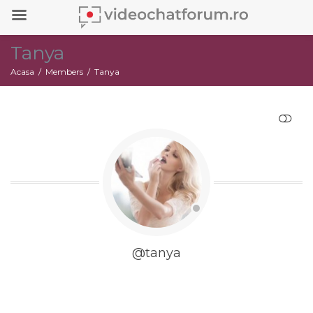
Tanya
Acasa
Members
Tanya
RESTRANGE
@tanya