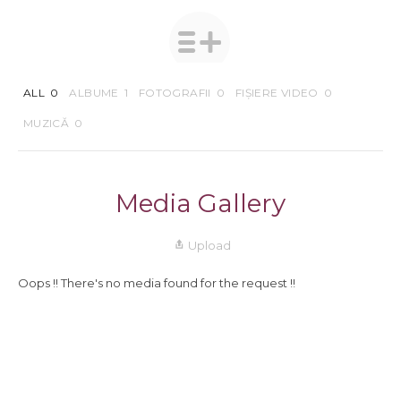
ALL
0
ALBUME
1
FOTOGRAFII
0
FIȘIERE VIDEO
0
MUZICĂ
0
Media Gallery
Upload
Oops !! There's no media found for the request !!