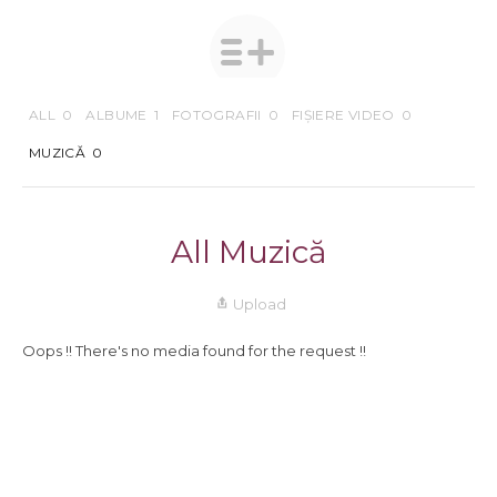
ALL
0
ALBUME
1
FOTOGRAFII
0
FIȘIERE VIDEO
0
MUZICĂ
0
All Muzică
Upload
Oops !! There's no media found for the request !!