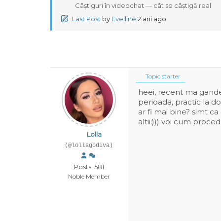
Câștiguri în videochat — cât se câștigă real
Last Post
by
Evelline
2 ani ago
Topic starter
heei, recent ma gandea
perioada, practic la do
ar fi mai bine? simt ca
altii:))) voi cum proced
Lolla
(@lollagodiva)
Posts: 581
Noble Member