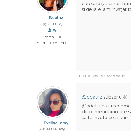
care are și traineri bu
și de la ei am învățat t
Beatriz
(@beatriz)
Posts: 206
Estimable Member
Posted : 26/10/2022 8:56 am
@beatriz
subscriu 🙂
@adel si eu iti recoma
de oameni faini care 
sa te invete ce si cum 
EvelineLemy
(@evelinelemy)