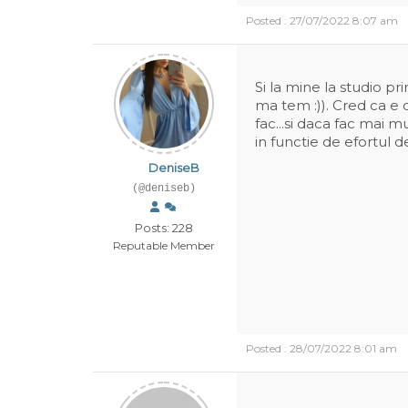
Posted : 27/07/2022 8:07 am
Si la mine la studio pri
ma tem :)). Cred ca e 
fac...si daca fac mai m
in functie de efortul d
DeniseB
(@deniseb)
Posts: 228
Reputable Member
Posted : 28/07/2022 8:01 am