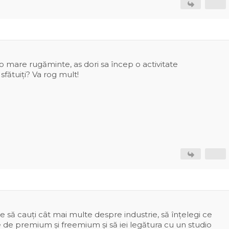
o mare rugăminte, as dori sa încep o activitate
fătuiți? Va rog mult!
e să cauți cât mai multe despre industrie, să înțelegi ce
de premium și freemium și să iei legătura cu un studio