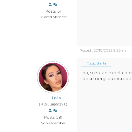
Posts: 51
Trusted Member
Posted : 27/10/2022 9:26 am
Topic starter
da, si eu zic exact ca 
deci mergi cu increde
Lolla
(@lollagodiva)
Posts: 581
Noble Member