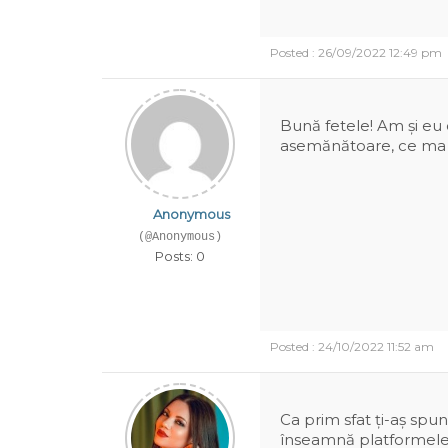
Posted : 26/09/2022 12:49 pm
Bună fetele! Am și eu 
asemănătoare, ce ma s
Anonymous
(@Anonymous)
Posts: 0
Posted : 24/10/2022 11:52 am
Ca prim sfat ți-aș spun
înseamnă platformele 