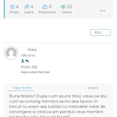
4
4
0
22
Posts
Users
Reactions
Views
RSS
Kiara
(@kiara)
Posts: 262
Reputable Member
Topic starter
[#1599]
Buna fetelor! Dupa cum spune titlul, vreau sa stiu
cum sa conving membrii sa imi dea tipsuri. In
trecut nu eram asa subtila cu metodele mele de
convingere si cred ca am pierdut ceva membrii
pe treaba asta. Voi cum faceti?