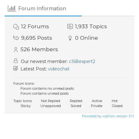
Forum Information
12
Forums
1,933
Topics
9,695
Posts
0
Online
526
Members
Our newest member:
c168expert2
Latest Post:
videochat
Forum Icons:
Forum contains no unread posts
Forum contains unread posts
Topic Icons:
Not Replied
Replied
Active
Hot
Sticky
Unapproved
Solved
Private
Closed
Powered by wpForo version 3.1.1