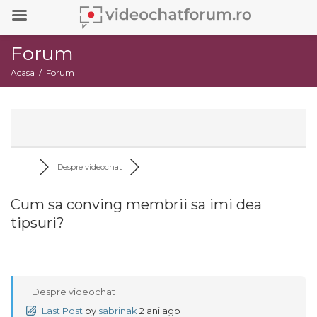
Forum
Acasa
Forum
Despre videochat
Cum sa conving membrii sa imi dea
tipsuri?
Despre videochat
Last Post
by
sabrinak
2 ani ago