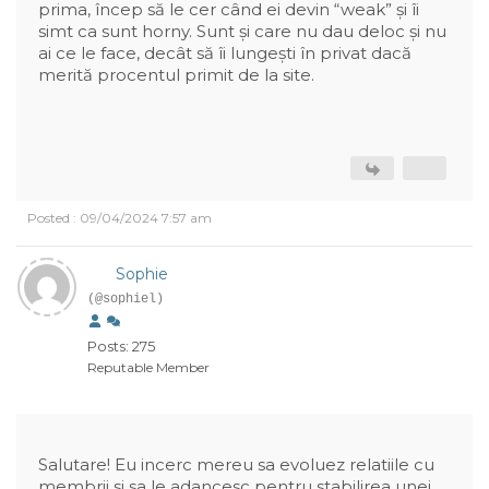
prima, încep să le cer când ei devin “weak” și îi
simt ca sunt horny. Sunt și care nu dau deloc și nu
ai ce le face, decât să îi lungești în privat dacă
merită procentul primit de la site.
Posted : 09/04/2024 7:57 am
Sophie
(@sophiel)
Posts: 275
Reputable Member
Salutare! Eu incerc mereu sa evoluez relatiile cu
membrii si sa le adancesc pentru stabilirea unei