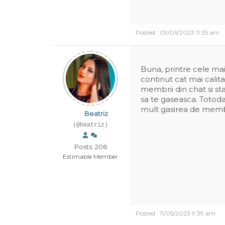
Posted : 09/05/2023 11:35 am
Buna, printre cele ma
continut cat mai calitat
membrii din chat si st
sa te gaseasca. Totodat
mult gasirea de membr
Beatriz
(@beatriz)
Posts: 206
Estimable Member
Posted : 11/05/2023 9:39 am