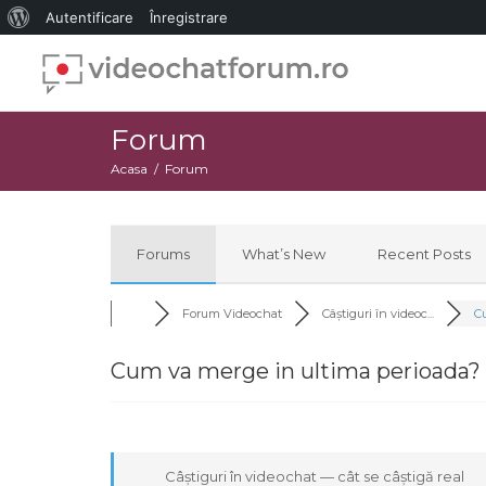
Despre
Autentificare
Înregistrare
WordPress
Forum
Acasa
Forum
Forums
What’s New
Recent Posts
Forum Videochat
Câștiguri în videoc...
Cu
Cum va merge in ultima perioada?
Câștiguri în videochat — cât se câștigă real