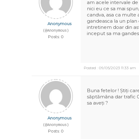
am acele intervale de t
nici eu ce sa mai spun
candva, asa ca multe a
gandeasca la un plan d
Anonymous
intretinem doar din a
(@Anonymous)
inceput sa ma gandesc
Posts: 0
Posted : 09/05/2023 11:33 am
Buna fetelor ! Știți 
săptămâna dar trafic 0 
sa aveți ?
Anonymous
(@Anonymous)
Posts: 0