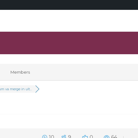
Members
m va merge in ult...
10
9
0
64