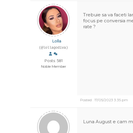
Trebuie sa va faceti la
focus pe conversia m
rate ?
Lolla
(@lollagodiva)
Posts: 581
Noble Member
Posted : 17/05/2023 3:35 pm
Luna August e cam moa