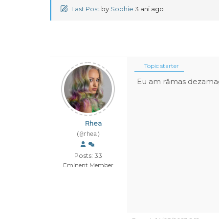
Last Post
by
Sophie
3 ani ago
Topic starter
Eu am rămas dezamagita 
Rhea
(@rhea)
Posts: 33
Eminent Member