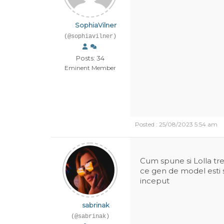
SophiaVilner
(@sophiavilner)
Posts: 34
Eminent Member
Posted : 25/08/2023 5:54 am
Cum spune si Lolla treb
ce gen de model esti 
inceput
sabrinak
(@sabrinak)