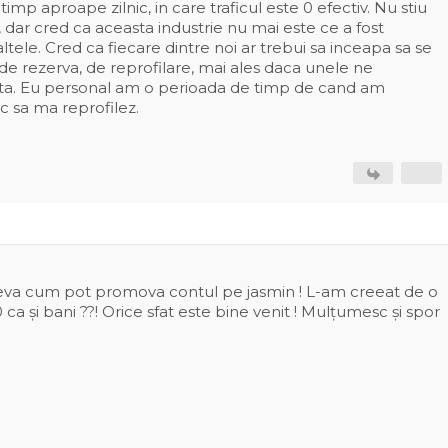
imp aproape zilnic, in care traficul este 0 efectiv. Nu stiu
, dar cred ca aceasta industrie nu mai este ce a fost
ltele. Cred ca fiecare dintre noi ar trebui sa inceapa sa se
e rezerva, de reprofilare, mai ales daca unele ne
sta. Eu personal am o perioada de timp de cand am
 sa ma reprofilez.
careva cum pot promova contul pe jasmin ! L-am creeat de o
ca și bani ??! Orice sfat este bine venit ! Mulțumesc și spor