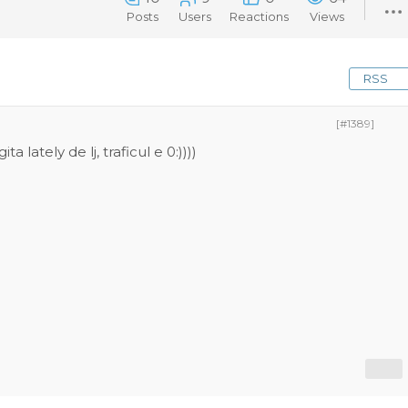
Posts
Users
Reactions
Views
RSS
[#1389]
lately de lj, traficul e 0:))))