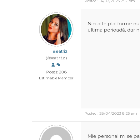
Posted : 14/03/2023 2:12 pm
Nici alte platforme nu 
ultima perioadă, dar n
Beatriz
(@beatriz)
Posts: 206
Estimable Member
Posted : 28/04/2023 8:25 am
Mie personal mi se par