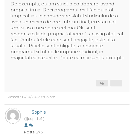
De exemplu, eu am strict o colaborare, avand
propria firma. Deci programul mi-l fac eu atat
timp cat iau in considerare sfatul studioului de a
avea un minim de ore. Intr-un final, eu stau cat
simt si asa mi se pare cel mai Ok, sunt
responsabila de propria “afacere” si castig atat cat
fac. Pentru fetele care sunt angajate, este alta
situatie. Practic sunt obligate sa respecte
programul si tot ce le impune studioul, in
majoritatea cazurilor. Poate ca mai sunt si exceptii
Posted : 13/10/2023 5:03 am
Sophie
(@sophiel)
Posts: 275