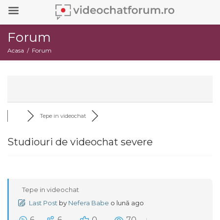
Forum
Acasa
Forum
Tepe in videochat
Studiouri de videochat severe
Tepe in videochat
Last Post
by
Nefera Babe
o lună ago
6
6
0
70