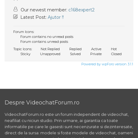
Our newest member:
c168expert2
Latest Post:
Ajutor !!
Forum Icons:
Forum contains no unread posts
Forum contains unread posts
Topic Icons:
Not Replied
Replied
Active
Hot
Sticky
Unapproved
Solved
Private
Closed
Powered by wpForo version 3.1.1
Despre VideochatForum.ro
VideochatForum.ro este un forum independent de videochat,
neafiliat cu niciun studio. Prin urmare, ai garantia ca toate
informatiile pe care le gasesti sunt necenzurate si dezinteresate,
direct de la sursa: modele si foste modele de videochat, oameni