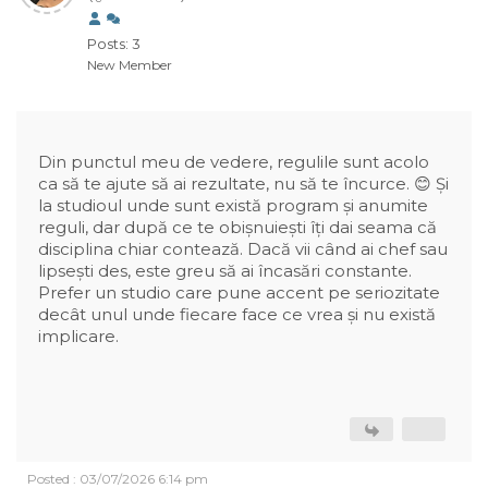
Posts: 3
New Member
Din punctul meu de vedere, regulile sunt acolo
ca să te ajute să ai rezultate, nu să te încurce. 😊 Și
la studioul unde sunt există program și anumite
reguli, dar după ce te obișnuiești îți dai seama că
disciplina chiar contează. Dacă vii când ai chef sau
lipsești des, este greu să ai încasări constante.
Prefer un studio care pune accent pe seriozitate
decât unul unde fiecare face ce vrea și nu există
implicare.
Posted : 03/07/2026 6:14 pm