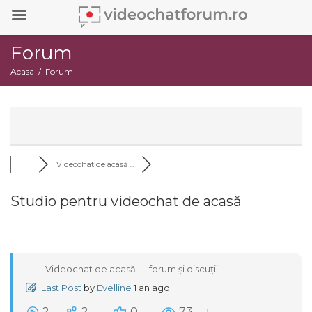
Forum
Acasa
Forum
Videochat de acasă ...
Studio pentru videochat de acasă
Videochat de acasă — forum și discuții
Last Post
by
Evelline
1 an ago
2
2
0
73