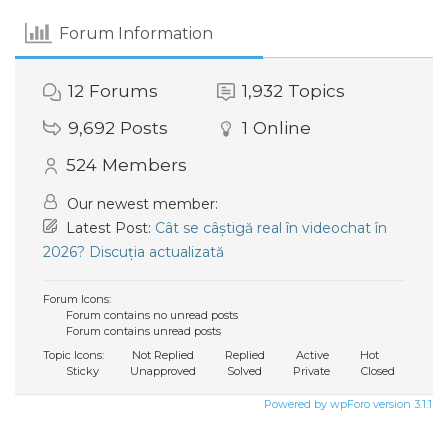
Forum Information
12
Forums
1,932
Topics
9,692
Posts
1
Online
524
Members
Our newest member:
Latest Post:
Cât se câștigă real în videochat în
2026? Discuția actualizată
Forum Icons:
Forum contains no unread posts
Forum contains unread posts
Topic Icons:
Not Replied
Replied
Active
Hot
Sticky
Unapproved
Solved
Private
Closed
Powered by wpForo version 3.1.1