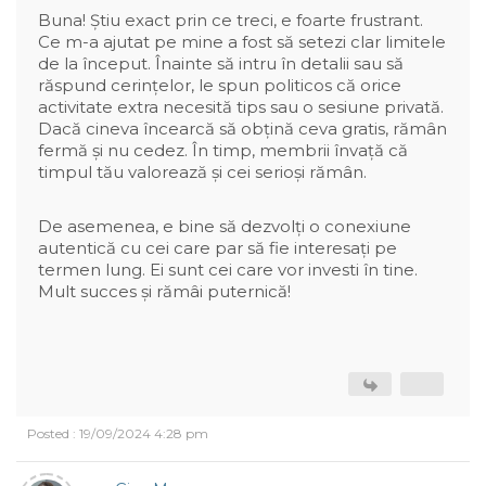
Buna! Știu exact prin ce treci, e foarte frustrant.
Ce m-a ajutat pe mine a fost să setezi clar limitele
de la început. Înainte să intru în detalii sau să
răspund cerințelor, le spun politicos că orice
activitate extra necesită tips sau o sesiune privată.
Dacă cineva încearcă să obțină ceva gratis, rămân
fermă și nu cedez. În timp, membrii învață că
timpul tău valorează și cei serioși rămân.
De asemenea, e bine să dezvolți o conexiune
autentică cu cei care par să fie interesați pe
termen lung. Ei sunt cei care vor investi în tine.
Mult succes și rămâi puternică!
Posted : 19/09/2024 4:28 pm