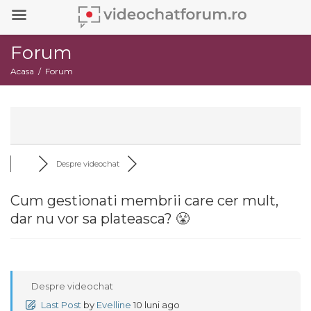
Forum
Acasa
Forum
Despre videochat
Cum gestionati membrii care cer mult,
dar nu vor sa plateasca? 😤
Despre videochat
Last Post
by
Evelline
10 luni ago