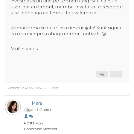
investeasca in tine pe termen lung. Stiu ca nu e
usor, dar cu timpul, membrii invata sa te respecte
si sa inteleaga ca timpul tau valoreaza.
Ramai ferma si nu te lasa descurajata! Sunt sigura
ca o sa incepi sa atragi membrii potriviti. 😊
Mult succes!
Posted : 23/09/2024 12:56 pm
Mara
(@gabriela96)
Posts: 453
Honorable Member