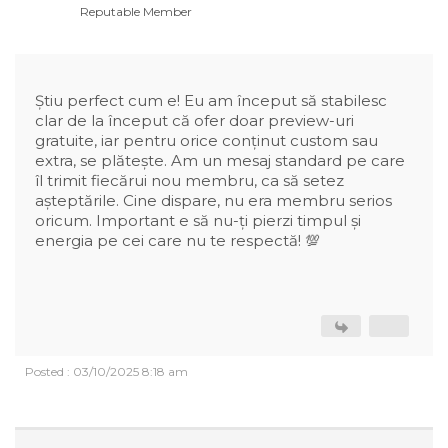
Reputable Member
Știu perfect cum e! Eu am început să stabilesc
clar de la început că ofer doar preview-uri
gratuite, iar pentru orice conținut custom sau
extra, se plătește. Am un mesaj standard pe care
îl trimit fiecărui nou membru, ca să setez
așteptările. Cine dispare, nu era membru serios
oricum. Important e să nu-ți pierzi timpul și
energia pe cei care nu te respectă! 💯
Posted : 03/10/2025 8:18 am