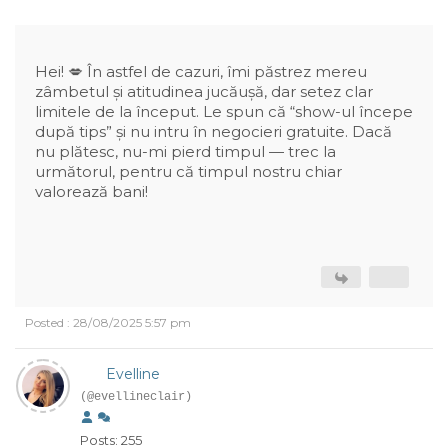
Hei! 💋 În astfel de cazuri, îmi păstrez mereu
zâmbetul și atitudinea jucăușă, dar setez clar
limitele de la început. Le spun că “show-ul începe
după tips” și nu intru în negocieri gratuite. Dacă
nu plătesc, nu-mi pierd timpul — trec la
următorul, pentru că timpul nostru chiar
valorează bani!
Posted : 28/08/2025 5:57 pm
Evelline
(@evellineclair)
Posts: 255