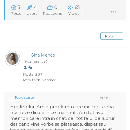
5
4
0
65
Posts
Users
Reactions
Views
RSS
Gina Mence
(@ginamence)
Posts: 307
Reputable Member
Topic starter
[#1718]
Hei, fetelor! Am o problema care incepe sa ma
frustreze din ce in ce mai mult. Am tot avut
membri care intra in chat, cer tot felul de lucruri,
dar cand vine vorba sa plateasca, dispar sau
incearca sa ma convinga sa fac lucruri gratis. 😓