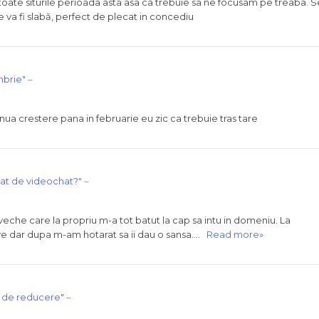
i toate siturile perioada asta asa ca trebuie sa ne focusam pe treaba. S
e va fi slabă, perfect de plecat in concediu
mbrie"
–
inua crestere pana in februarie eu zic ca trebuie tras tare
lat de videochat?"
–
veche care la propriu m-a tot batut la cap sa intu in domeniu. La
ve dar dupa m-am hotarat sa ii dau o sansa….
Read more»
e de reducere"
–