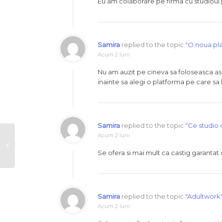
Eu am colaborare pe firma cu studioul p
Samira
replied to the topic
"O noua pla
Acum 2 luni
Nu am auzit pe cineva sa foloseasca asa
inainte sa alegi o platforma pe care sa 
Samira
replied to the topic
"Ce studio 
Acum 2 luni
Se ofera si mai mult ca castig garantat 
Samira
replied to the topic
"Adultwork
Acum 2 luni