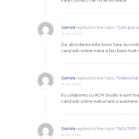
Fara contract clar nu se lucreaza
Samira
replied to the topic
"Cum pot să
Acum 2 luni
Da, abordarea este buna Sara, eu vorbes
cand esti online instra si faci banii mult
Samira
replied to the topic
"Videochat 
Acum 2 luni
Eu colaborez cu ACM Studio si sunt foa
cand esti online indrumare si sustinere
Samira
replied to the topic
"NOUTATI- 
Acum 2 luni