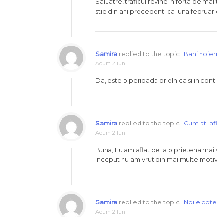
Saluatre, traficul revine in forta pe ma
stie din ani precedenti ca luna februari
Samira
replied to the topic
"Bani noie
Acum 2 luni
Da, este o perioada prielnica si in cont
Samira
replied to the topic
"Cum ati af
Acum 2 luni
Buna, Eu am aflat de la o prietena mai 
inceput nu am vrut din mai multe moti
Samira
replied to the topic
"Noile cot
Acum 2 luni