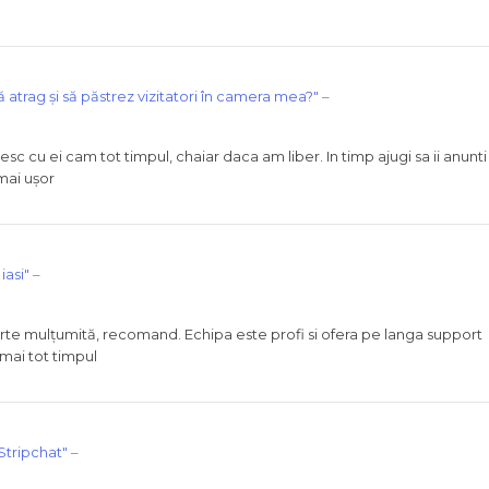
 atrag și să păstrez vizitatori în camera mea?"
–
c cu ei cam tot timpul, chaiar daca am liber. In timp ajugi sa ii anunti
 mai ușor
iasi"
–
rte mulțumită, recomand. Echipa este profi si ofera pe langa support
 mai tot timpul
Stripchat"
–