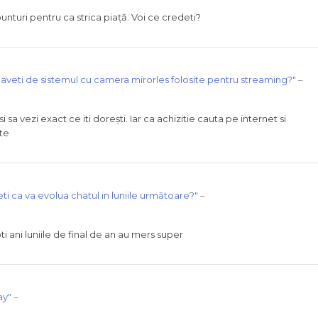
turi pentru ca strica piață. Voi ce credeti?
aveti de sistemul cu camera mirorles folosite pentru streaming?"
–
a vezi exact ce iti dorești. Iar ca achizitie cauta pe internet si
te
i ca va evolua chatul in luniile următoare?"
–
oti ani luniile de final de an au mers super
ay"
–