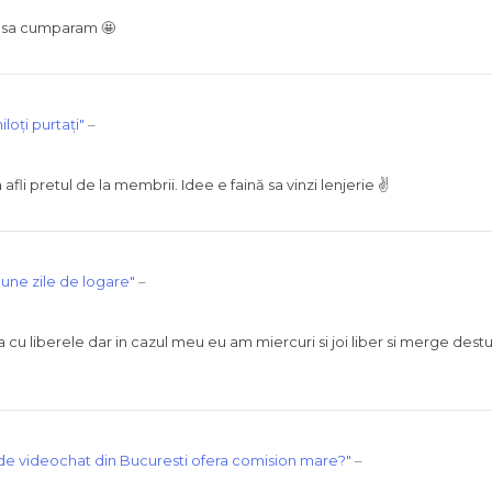
l sa cumparam 🤩
loți purtați"
–
li pretul de la membrii. Idee e faină sa vinzi lenjerie ✌️
une zile de logare"
–
cu liberele dar in cazul meu eu am miercuri si joi liber si merge destu
de videochat din Bucuresti ofera comision mare?"
–