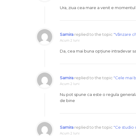
Ura, ziua cea mare a venit e momentu
Samira
replied to the topic
"Vânzare chi
Acum 2 luni
Da, cea mai buna opțiune intradevar sa af
Samira
replied to the topic
"Cele mai b
Acum 2 luni
Nu pot spune ca este o regula generala 
de bine
Samira
replied to the topic
"Ce studio 
Acum 2 luni