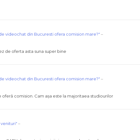
de videochat din Bucuresti ofera comision mare?"
–
z de oferta asta suna super bine
de videochat din Bucuresti ofera comision mare?"
–
oferă comision. Cam așa este la majoritaea studiourilor
venituri"
–