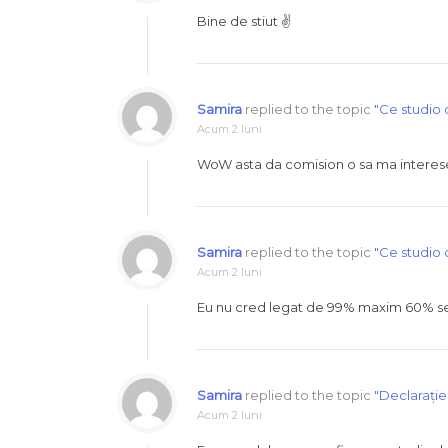
Bine de stiut ✌️
Samira
replied to the topic
"Ce studio 
Acum 2 luni
WoW asta da comision o sa ma interese
Samira
replied to the topic
"Ce studio 
Acum 2 luni
Eu nu cred legat de 99% maxim 60% se 
Samira
replied to the topic
"Declarație 
Acum 2 luni