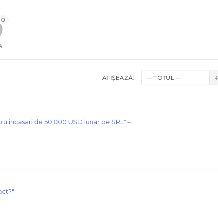
0
A
AFIȘEAZĂ:
ru incasari de 50 000 USD lunar pe SRL"
–
act?"
–