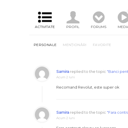
ACTIVITATE
PROFIL
FORUMS
MEDI
PERSONALE
MENȚIONĂRI
FAVORITE
Samira
replied to the topic
"Banci pent
Acum 2 luni
Recomand Revolut, este super ok
Samira
replied to the topic
"Fara contr
Acum 2 luni