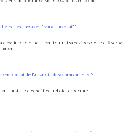
e CAEN de prestari servicii si e super ok cu taxele
tforma loyalfans.com ? voi ati incercat?"
–
 ceva, iti recomand sa cauti putin si sa vezi despre ce ar fi vorba
lucrezi
de videochat din Bucuresti ofera comision mare?"
–
dar sunt si unele conditii ce trebuie respectate
"
–