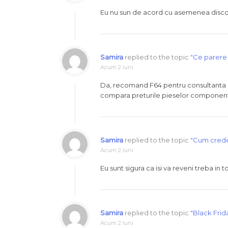
Eu nu sun de acord cu asemenea discoun
Samira
replied to the topic
"Ce parere 
Acum 2 luni
Da, recomand F64 pentru consultanta si s
compara preturile pieselor componen
Samira
replied to the topic
"Cum credet
Acum 2 luni
Eu sunt sigura ca isi va reveni treba in t
Samira
replied to the topic
"Black Frid
Acum 2 luni