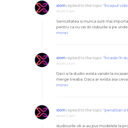
xiom
replied to the topic
"Început vid
Acum 2 luni
Seriozitatea si munca sunt mai importan
pentru ca nu vei sti cluburile si pe unde 
more»
xiom
replied to the topic
"Încasări în 
Acum 2 luni
Deci si la studio exista variatii la inca
merge treaba. Daca ar exista asa ceva 
more»
xiom
replied to the topic
"penalizari si
Acum 2 luni
studiourile ok si-au pus modelele la pr