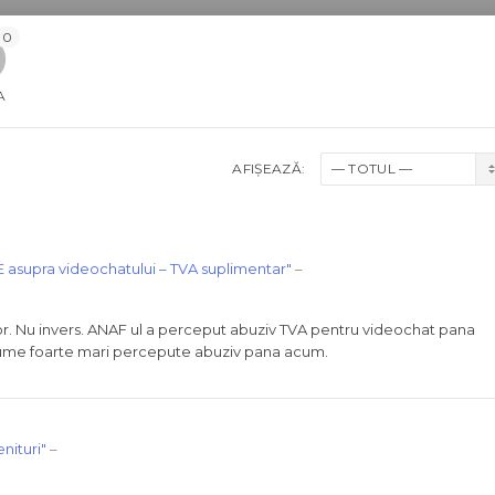
0
A
AFIȘEAZĂ:
 asupra videochatului – TVA suplimentar"
–
lor. Nu invers. ANAF ul a perceput abuziv TVA pentru videochat pana
sume foarte mari percepute abuziv pana acum.
nituri"
–