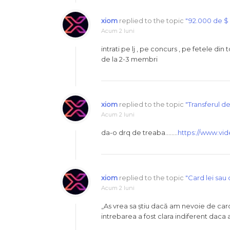
xiom
replied to the topic
"92.000 de $ 
Acum 2 luni
intrati pe lj , pe concurs , pe fetele di
de la 2-3 membri
xiom
replied to the topic
"Transferul de
Acum 2 luni
da-o drq de treaba……..
https://www.vi
xiom
replied to the topic
"Card lei sau 
Acum 2 luni
„As vrea sa știu dacă am nevoie de card i
intrebarea a fost clara indiferent daca