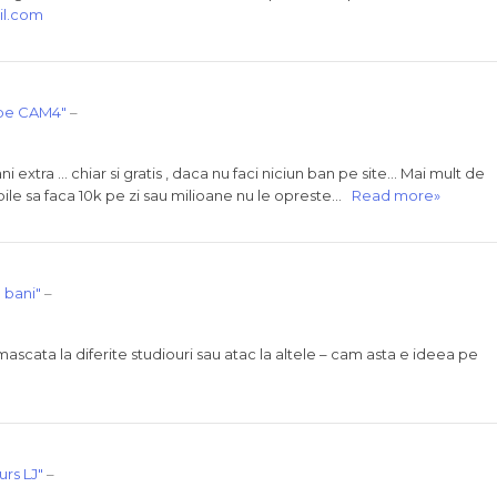
l.com
 pe CAM4"
–
i extra … chiar si gratis , daca nu faci niciun ban pe site… Mai mult de
ile sa faca 10k pe zi sau milioane nu le opreste…
Read more»
 bani"
–
scata la diferite studiouri sau atac la altele – cam asta e ideea pe
rs LJ"
–