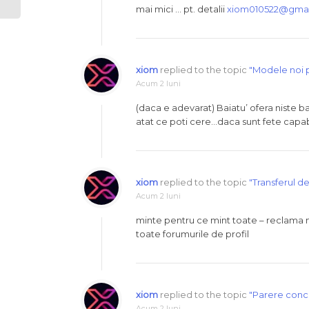
mai mici … pt. detalii
xiom010522@gmai
xiom
replied to the topic
"Modele noi
Acum 2 luni
(daca e adevarat) Baiatu’ ofera niste ban
atat ce poti cere…daca sunt fete capab
xiom
replied to the topic
"Transferul de
Acum 2 luni
minte pentru ce mint toate – reclama ma
toate forumurile de profil
xiom
replied to the topic
"Parere concu
Acum 2 luni