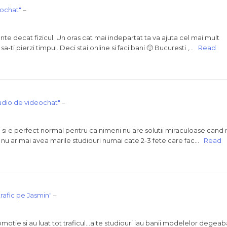
eochat"
–
te decat fizicul. Un oras cat mai indepartat ta va ajuta cel mai mult
sa-ti pierzi timpul. Deci stai online si faci bani 🙂 Bucuresti ,…
Read
studio de videochat"
–
sari si e perfect normal pentru ca nimeni nu are solutii miraculoase cand 
nu ar mai avea marile studiouri numai cate 2-3 fete care fac…
Read
 trafic pe Jasmin"
–
omotie si au luat tot traficul…alte studiouri iau banii modelelor degeab