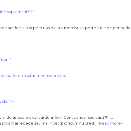
in 2 saptamani???"
–
n top care fac si 20k pe zi tips de la u membru si peste 100k pe perioada
 bani"
–
deochatforum.ro/members/deniseb/
dolari"
–
n dolari sau e ok și cardul in lei?! Cont bancar sau card?!” …..
 a scris mai repede sau mai incet :)) Oricum nu cred…
Read more»