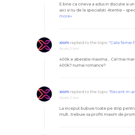
E bine ca cineva a adus in discutie si u
aici si nu de la specialisti. Atentie – s
more»
xiom
replied to the topic
"Cate femei 
Acum 2 luni
400k e aberatie maxima….Cel mai mare 
400k? numai romance?
xiom
replied to the topic
"Recent m-am
Acum 2 luni
La inceput bubuie toate pe strip pent
mult…trebuie sa profiti maxim de pro