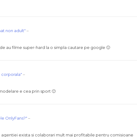
at non adult"
–
ude au filme super-hard la o simpla cautare pe google 🙂
corporala"
–
modelare e cea prin sport 🙂
le OnlyFans?"
–
u agentiei exista si colaborari mult mai profitabile pentru comisioane