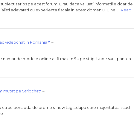
n subiect serios pe acest forum. E rau daca va luati informatiile doar de
pecialisti adevarati cu experienta fiscala in acest domeniu. Cine…
Read
fac videochat in Romania?"
–
numar de modele online ar fi maxim 9k pe strip. Unde sunt pana la
 mutat pe Stripchat"
–
ru ca au periaoda de promo si new tag….dupa care majoritatea scad
mo