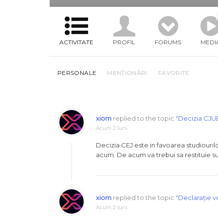
ACTIVITATE
PROFIL
FORUMS
MEDI
PERSONALE
MENȚIONĂRI
FAVORITE
xiom
replied to the topic
"Decizia CJUE
Acum 2 luni
Decizia CEJ este in favoarea studiouri
acum. De acum va trebui sa restituie 
xiom
replied to the topic
"Declarație ve
Acum 2 luni