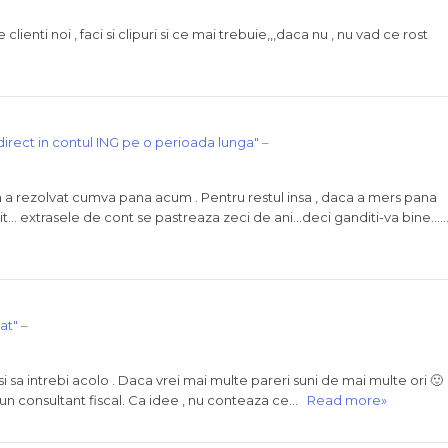
ienti noi , faci si clipuri si ce mai trebuie,,,daca nu , nu vad ce rost
 direct in contul ING pe o perioada lunga"
–
ja a rezolvat cumva pana acum . Pentru restul insa , daca a mers pana
it… extrasele de cont se pastreaza zeci de ani…deci ganditi-va bine
at"
–
si sa intrebi acolo . Daca vrei mai multe pareri suni de mai multe ori 🙂
n consultant fiscal. Ca idee , nu conteaza ce…
Read more»