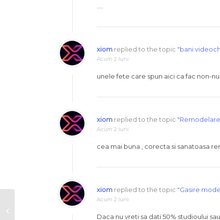
….
xiom
replied to the topic
"bani videoch
Acum 2 luni
unele fete care spun aici ca fac non-n
xiom
replied to the topic
"Remodelare 
Acum 2 luni
cea mai buna , corecta si sanatoasa re
xiom
replied to the topic
"Gasire mode
Acum 2 luni
Daca nu vreti sa dati 50% studioului sa