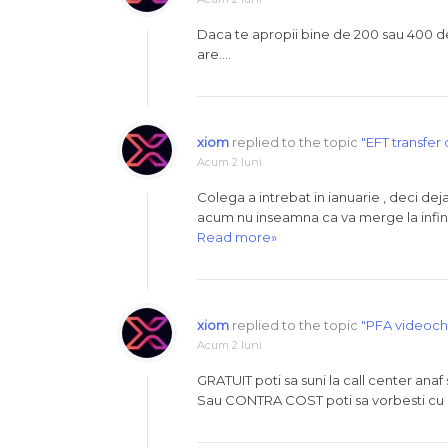
Daca te apropii bine de 200 sau 400 de cl
are….
xiom
replied to the topic
"EFT transfer
Acum 2 luni
Colega a intrebat in ianuarie , deci de
acum nu inseamna ca va merge la infin
Read more»
xiom
replied to the topic
"PFA videoch
Acum 2 luni
GRATUIT poti sa suni la call center anaf 
Sau CONTRA COST poti sa vorbesti cu u