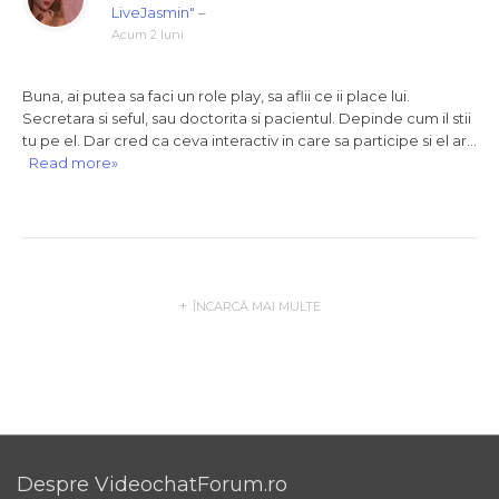
LiveJasmin"
–
Acum 2 luni
Buna, ai putea sa faci un role play, sa aflii ce ii place lui.
Secretara si seful, sau doctorita si pacientul. Depinde cum il stii
tu pe el. Dar cred ca ceva interactiv in care sa participe si el ar…
Read more»
ÎNCARCĂ MAI MULTE
Despre VideochatForum.ro