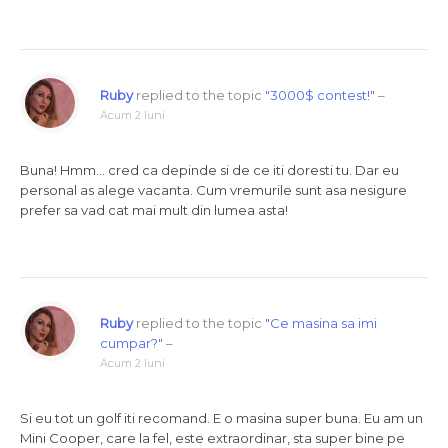
Ruby
replied to the topic
"3000$ contest!"
–
Acum 2 luni
Buna! Hmm… cred ca depinde si de ce iti doresti tu. Dar eu
personal as alege vacanta. Cum vremurile sunt asa nesigure
prefer sa vad cat mai mult din lumea asta!
Ruby
replied to the topic
"Ce masina sa imi
cumpar?"
–
Acum 2 luni
Si eu tot un golf iti recomand. E o masina super buna. Eu am un
Mini Cooper, care la fel, este extraordinar, sta super bine pe