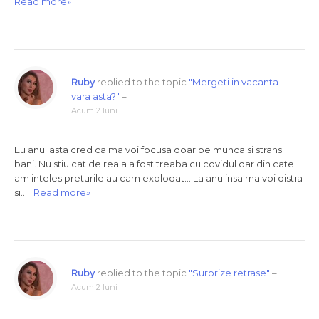
Read more»
Ruby
replied to the topic
"Mergeti in vacanta
vara asta?"
–
Acum 2 luni
Eu anul asta cred ca ma voi focusa doar pe munca si strans
bani. Nu stiu cat de reala a fost treaba cu covidul dar din cate
am inteles preturile au cam explodat… La anu insa ma voi distra
si…
Read more»
Ruby
replied to the topic
"Surprize retrase"
–
Acum 2 luni