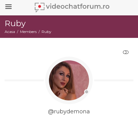
Ruby
Acasa
Members
Ruby
RESTRANGE
@rubydemona