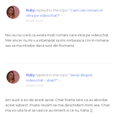
Ruby
replied to the topic
"Cam cati romani or
intra pe videochat?"
–
Acum 2 luni
Nici eu nu cred ca exista multi romani care intra pe videochat.
Mie sincer nu mi s-a intamplat sa imi vorbeasca cnv in romana
sau sa ma intrebe daca sunt din Romania
Ruby
replied to the topic
"serial despre
videochat – stiati?"
–
Acum 2 luni
Am auzit si eu de acest serial. Chiar foarte tare ca au abordat
acest subiect. Poate reusim sa mai deschidem minti asa. Chiar
ma voi uita la el sa vad ce au nimerit si ce nu, haha :))