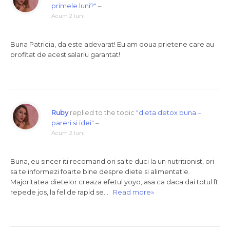
primele luni?"
–
Acum 2 luni
Buna Patricia, da este adevarat! Eu am doua prietene care au
profitat de acest salariu garantat!
Ruby
replied to the topic
"dieta detox buna –
pareri si idei"
–
Acum 2 luni
Buna, eu sincer iti recomand ori sa te duci la un nutritionist, ori
sa te informezi foarte bine despre diete si alimentatie.
Majoritatea dietelor creaza efetul yoyo, asa ca daca dai totul ft
repede jos, la fel de rapid se…
Read more»