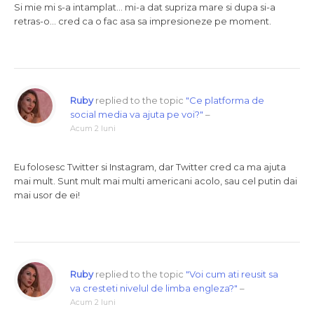
Si mie mi s-a intamplat… mi-a dat supriza mare si dupa si-a
retras-o… cred ca o fac asa sa impresioneze pe moment.
Ruby
replied to the topic
"Ce platforma de
social media va ajuta pe voi?"
–
Acum 2 luni
Eu folosesc Twitter si Instagram, dar Twitter cred ca ma ajuta
mai mult. Sunt mult mai multi americani acolo, sau cel putin dai
mai usor de ei!
Ruby
replied to the topic
"Voi cum ati reusit sa
va cresteti nivelul de limba engleza?"
–
Acum 2 luni