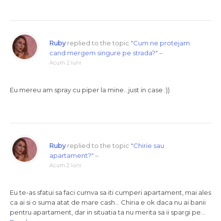
Ruby
replied to the topic
"Cum ne protejam
cand mergem singure pe strada?"
–
Acum 2 luni
Eu mereu am spray cu piper la mine.. just in case :))
Ruby
replied to the topic
"Chirie sau
apartament?"
–
Acum 2 luni
Eu te-as sfatui sa faci cumva sa iti cumperi apartament, mai ales
ca ai si o suma atat de mare cash… Chiria e ok daca nu ai banii
pentru apartament, dar in situatia ta nu merita sa ii spargi pe…