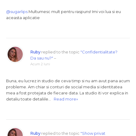
@sugarlips
Multumesc mult pentru raspuns! Imi voi lua si eu
aceasta aplicatie
Ruby
replied to the topic
"Confidentialitate?
Da sau nu?"
–
Acum 2 luni
Buna, eu lucrez in studio de ceva timp si nu am avut pana acum
probleme. Am chiar si conturi de social media si identitatea
mea a fost protejata de fiecare data. La studio iti vor explica in
detaliu toate detaliile…
Read more»
Ruby
replied to the topic
"Show privat