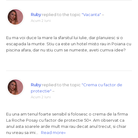
Ruby
replied to the topic
"Vacanta"
–
Acum 2 luni
Eu ma voi duce la mare la sfarsitul lui Iulie, dar planuiesc si o
escapada la munte. Stiu ca este un hotel misto rau in Poiana cu
piscina afara, dar nu stiu cum se numeste, aveti cumva idee?
Ruby
replied to the topic
"Crema cu factor de
protectie"
–
Acum 2 luni
Eu una am tenul foarte sensibil si folosesc o crema de la firma
La Roche Posay cu factor de protectie 50+. Am observat ca
anul asta soarele arde mult mai rau decat anul trecut, si chiar
nu vreau sa imi…
Read more»