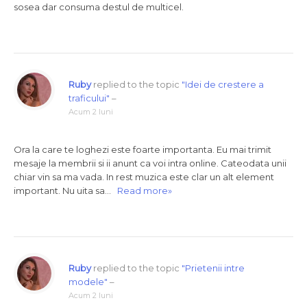
sosea dar consuma destul de multicel.
Ruby
replied to the topic
"Idei de crestere a
traficului"
–
Acum 2 luni
Ora la care te loghezi este foarte importanta. Eu mai trimit
mesaje la membrii si ii anunt ca voi intra online. Cateodata unii
chiar vin sa ma vada. In rest muzica este clar un alt element
important. Nu uita sa…
Read more»
Ruby
replied to the topic
"Prietenii intre
modele"
–
Acum 2 luni