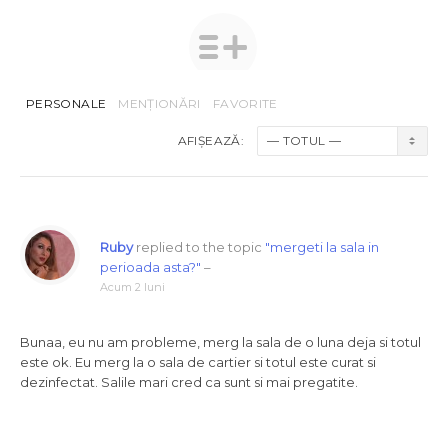
PERSONALE
MENȚIONĂRI
FAVORITE
AFIȘEAZĂ:
Ruby
replied to the topic
"mergeti la sala in
perioada asta?"
–
Acum 2 luni
Bunaa, eu nu am probleme, merg la sala de o luna deja si totul
este ok. Eu merg la o sala de cartier si totul este curat si
dezinfectat. Salile mari cred ca sunt si mai pregatite.