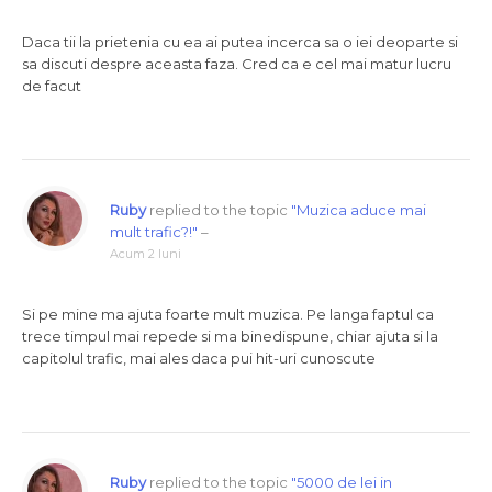
Daca tii la prietenia cu ea ai putea incerca sa o iei deoparte si
sa discuti despre aceasta faza. Cred ca e cel mai matur lucru
de facut
Ruby
replied to the topic
"Muzica aduce mai
mult trafic?!"
–
Acum 2 luni
Si pe mine ma ajuta foarte mult muzica. Pe langa faptul ca
trece timpul mai repede si ma binedispune, chiar ajuta si la
capitolul trafic, mai ales daca pui hit-uri cunoscute
Ruby
replied to the topic
"5000 de lei in